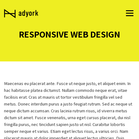
Skip
to
Menu
content
RESPONSIVE WEB DESIGN
Maecenas eu placerat ante. Fusce ut neque justo, et aliquet enim. In
hac habitasse platea dictumst. Nullam commodo neque erat, vitae
facilisis erat. Cras at mauris ut tortor vestibulum fringilla vel sed
metus. Donec interdum purus a justo feugiat rutrum. Sed ac neque ut
neque dictum accumsan. Cras lacinia rutrum risus, id viverra metus
dictum sit amet. Fusce venenatis, urna eget cursus placerat, dui nisl
fringilla purus, nec tincidunt sapien justo ut nisl. Curabitur lobortis
semper neque et varius. Etiam eget lectus risus, a varius orci. Nam
placerat mauris at dolor imperdiet at aliquet lectus ultricies. Duis