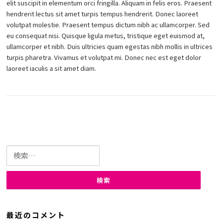
elit suscipit in elementum orci fringilla. Aliquam in felis eros. Praesent
hendrerit lectus sit amet turpis tempus hendrerit. Donec laoreet
volutpat molestie. Praesent tempus dictum nibh ac ullamcorper. Sed
eu consequat nisi. Quisque ligula metus, tristique eget euismod at,
ullamcorper et nibh. Duis ultricies quam egestas nibh mollis in ultrices
turpis pharetra. Vivamus et volutpat mi. Donec nec est eget dolor
laoreet iaculis a sit amet diam.
検
索:
最近のコメント