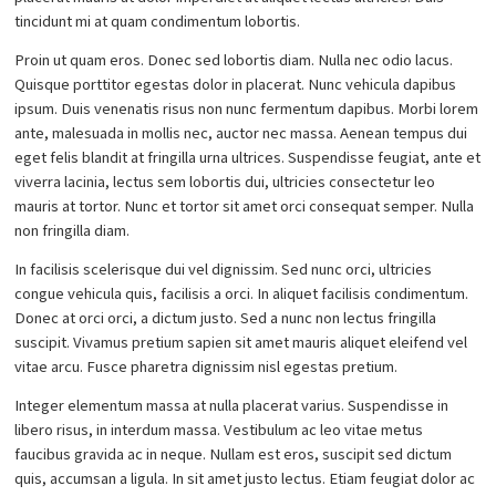
tincidunt mi at quam condimentum lobortis.
Proin ut quam eros. Donec sed lobortis diam. Nulla nec odio lacus.
Quisque porttitor egestas dolor in placerat. Nunc vehicula dapibus
ipsum. Duis venenatis risus non nunc fermentum dapibus. Morbi lorem
ante, malesuada in mollis nec, auctor nec massa. Aenean tempus dui
eget felis blandit at fringilla urna ultrices. Suspendisse feugiat, ante et
viverra lacinia, lectus sem lobortis dui, ultricies consectetur leo
mauris at tortor. Nunc et tortor sit amet orci consequat semper. Nulla
non fringilla diam.
In facilisis scelerisque dui vel dignissim. Sed nunc orci, ultricies
congue vehicula quis, facilisis a orci. In aliquet facilisis condimentum.
Donec at orci orci, a dictum justo. Sed a nunc non lectus fringilla
suscipit. Vivamus pretium sapien sit amet mauris aliquet eleifend vel
vitae arcu. Fusce pharetra dignissim nisl egestas pretium.
Integer elementum massa at nulla placerat varius. Suspendisse in
libero risus, in interdum massa. Vestibulum ac leo vitae metus
faucibus gravida ac in neque. Nullam est eros, suscipit sed dictum
quis, accumsan a ligula. In sit amet justo lectus. Etiam feugiat dolor ac